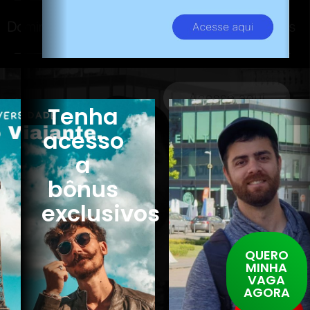
Tenha
acesso
a
bônus
exclusivos
QUERO
MINHA
VAGA
AGORA