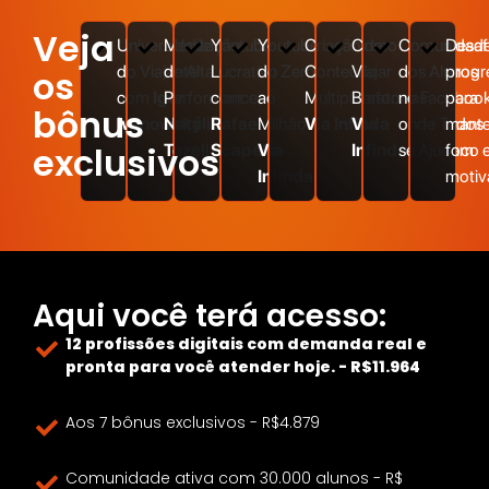
Veja
Universidade
Meditação
Youtube
Youtube
Criação de
Como
Comunidad
Desaf
do Viajante
de Alta
Lucrativo
do Zero
Conteúdo
Viajar
dos Alunos
progr
os
com
Igor
Performance
com
ao
Multiplataformas
Barato
no Faceboo
para
bônus
Ivanowsky
Natália
Rafael
Milhão
Via Infinda
Via
onde Todos
mante
exclusivos
Tezeli
Scapella
Via
Infinda
se Ajudam
foco 
Infinda
motiv
Aqui você terá acesso:
12 profissões digitais com demanda real e
pronta para você atender hoje. - R$11.964
Aos 7 bônus exclusivos - R$4.879
Comunidade ativa com 30.000 alunos - R$