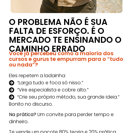
O PROBLEMA NÃO É SUA
FALTA DE ESFORÇO. É O
MERCADO TE ENSINANDO O
CAMINHO ERRADO
Você já percebeu como a maioria dos
cursos e gurus te empurram para o “tudo
ou nada”?
Eles repetem a ladainha:
“Larga tudo e foca só nisso.”
“Vire especialista e cobre alto.”
“Crie seu próprio método, sua grande ideia.”
Bonito no discurso.
Na prática?
Um convite para perder tempo e
dinheiro.
Te vende um pacote 80% teoria e 20% prática.