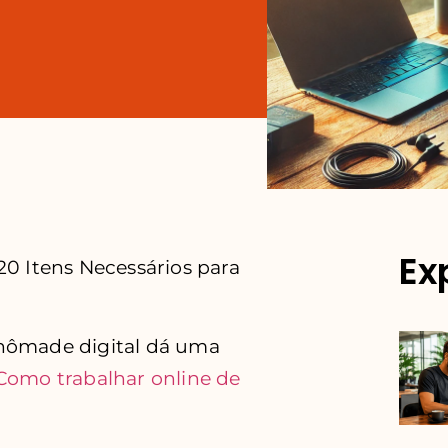
Ex
20 Itens Necessários para
 nômade digital dá uma
: Como
trabalhar
online de