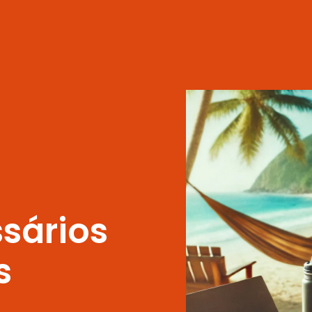
ssários
s