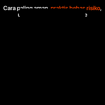
Cara paling aman,
praktis bebas risiko
,
untuk belajar profesi online