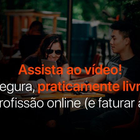
Assista ao vídeo!
segura,
praticamente livr
fissão online (e faturar